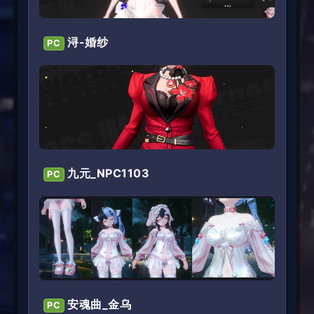
浔-婚纱
PC
九元_NPC1103
PC
安魂曲_金乌
PC