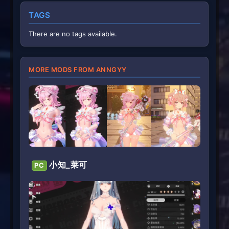
s
t
TAGS
a
r
(
There are no tags available.
s
)
MORE MODS FROM ANNGYY
小知_莱可
PC