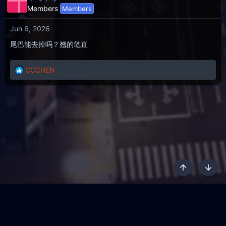
千
Members
Members
Jun 6, 2026
尾巴能去掉吗？翘的笔直
CCCHEN
R
e
a
c
t
i
o
n
s
:
Top
Botto
AKL - Yūgen (Indigo)
English
Terms and rules
Privacy policy
Content Policy
API
Help