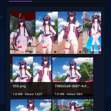
555.png
7980d2a9-db87-4cf2-a039-9254822f09f7.png
1.8 MB · Views: 1,821
1.9 MB · Views: 980