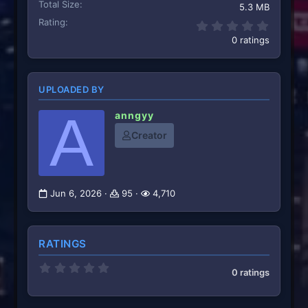
Total Size
5.3 MB
Rating
0.00 st
0 ratings
UPLOADED BY
A
anngyy
Creator
Jun 6, 2026
95
4,710
RATINGS
0
0 ratings
.
0
0