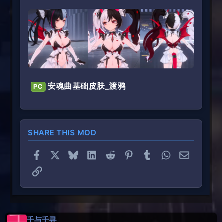
安魂曲基础皮肤_渡鸦
PC
SHARE THIS MOD
Facebook
X
Bluesky
LinkedIn
Reddit
Pinterest
Tumblr
WhatsApp
Email
Link
千与千寻