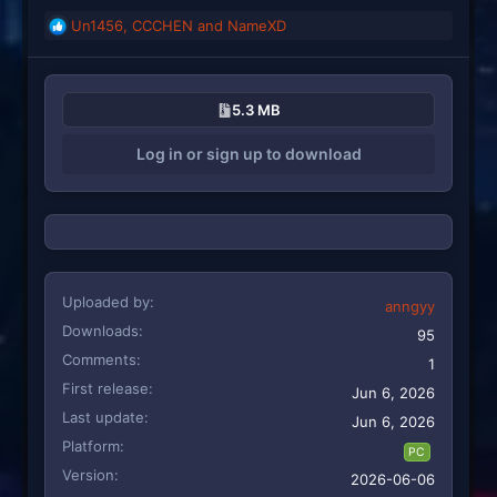
Un1456
,
CCCHEN
and
NameXD
R
e
a
c
5.3 MB
t
i
Log in or sign up to download
o
n
s
:
Uploaded by
anngyy
Downloads
95
Comments
1
First release
Jun 6, 2026
Last update
Jun 6, 2026
Platform
PC
Version
2026-06-06