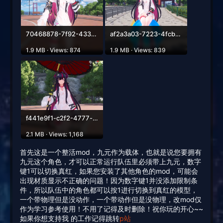
70468878-7f92-433b-b222-4099a6900b48.png
af2a3a03-7223-4fcb-93ca-54d4b68989f3.png
1.9 MB · Views: 874
1.9 MB · Views: 839
f441e9f1-c2f2-4777-ac91-f187ee409f23.png
2.1 MB · Views: 1,168
首先这是一个整活mod，九元作为载体，也就是说您要拥有
九元这个角色，才可以正常运行队伍里必须带上九元，数字
键1可以切换真红，如果您安装了其他角色的mod，可能会
出现材质显示不正确的问题！因为数字键1并没添加限制条
件，所以队伍中的角色都可以按1进行切换到真红的模型，
一个带物理但是没动作，一个带动作但是没物理，改mod仅
作为学习参考使用！不用了记得及时删除！祝你玩的开心~~
如果你想支持我 的工作记得跳转
p站